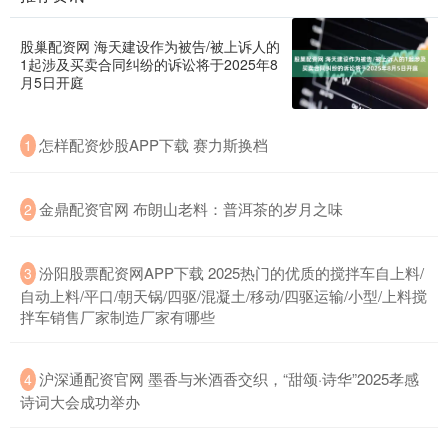
股巢配资网 海天建设作为被告/被上诉人的
1起涉及买卖合同纠纷的诉讼将于2025年8
月5日开庭
怎样配资炒股APP下载 赛力斯换档
1
金鼎配资官网 布朗山老料：普洱茶的岁月之味
2
汾阳股票配资网APP下载 2025热门的优质的搅拌车自上料/
3
自动上料/平口/朝天锅/四驱/混凝土/移动/四驱运输/小型/上料搅
拌车销售厂家制造厂家有哪些
沪深通配资官网 墨香与米酒香交织，“甜颂·诗华”2025孝感
4
诗词大会成功举办