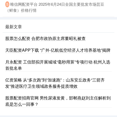
唯信网配资平台 2025年6月24日全国主要批发市场芸豆
5
（鲜食）价格行情
最新文章
股票怎么配资 合肥市政协原主席董昭礼被查
天臣配资APP下载 “广外·亿航低空经济人才培养基地”揭牌
月永配资 工信部拟开展城域“毫秒用算”专项行动 杭州入选
首批名单
亿资策略 从“多次跑”到“加速跑”：山东安丘政务“三箭齐
发”推进医疗卫生领域政务服务提质增效
股票配资招商官网 男性尿液发黄，邯郸燕赵刘主任解析到
底是怎么一回事？