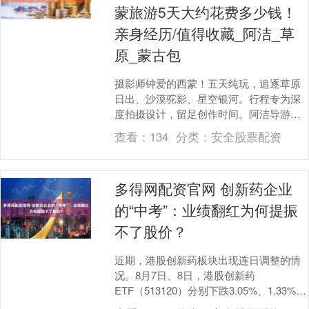
蒙旅游5天大约花费多少钱！
亲身经历/值得收藏_阿洁_草
原_蒙古包
摄影师钟爱的西蒙！五天纯玩，追逐草原
日出、沙漠驼影、星空银河。行程专为深
度拍摄设计，留足创作时间。阿洁导游熟
悉最佳机位和光影时刻，是您的绝佳向
查看：
134
分类：
安全股票配资
导。她的热情服务，....
多得网配资官网 创新药企业
的“中考”：业绩翻红为何提振
不了股价？
近期，港股创新药板块出现连日调整的情
况。8月7日、8日，港股创新药
ETF（513120）分别下跌3.05%、1.33%，
市场情绪再度转冷。但另一方面，多家创