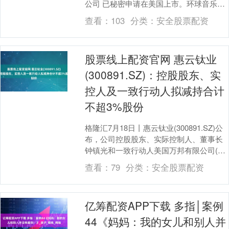
公司 已秘密申请在美国上市。环球音乐的
主要上市地在荷兰，该公司没有....
查看：
103
分类：
安全股票配资
股票线上配资官网 惠云钛业
(300891.SZ)：控股股东、实
控人及一致行动人拟减持合计
不超3%股份
格隆汇7月18日丨惠云钛业(300891.SZ)公
布，公司控股股东、实际控制人、董事长
钟镇光和一致行动人美国万邦有限公司(简
称“美国万邦”)，计划在公告披露之日....
查看：
79
分类：
安全股票配资
亿筹配资APP下载 多指│案例
44《妈妈：我的女儿和别人并