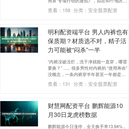
用算”专项行动的通知》，拟在50个地区开
展城域“毫秒用算”专项行动。其中，杭
查看：
158
分类：
安全股票配资
州....
明利配资端平台 男人内裤也有
保质期？材质选不对，精子活
力可能被“闷杀”一半
“内裤没破没烂，洗干净就能一直穿，哪需
要换？” ...... 很多男性对内裤的 “使用寿命”
没概念，一条内裤穿半年甚至一年都是常
事；选购时也常随便拿一条，觉得....
查看：
131
分类：
安全股票配资
财慧网配资平台 鹏辉能源10
月30日龙虎榜数据
鹏辉能源今日涨停，全天换手率13.94%，