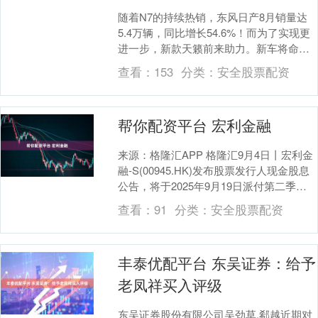
随着N7的持续热销，东风日产8月销量达
5.4万辆，同比增长54.6%！而为了实现更
进一步，新款天籁前来助力。新车将命名
为“天籁PLUS”，采用全新造型设计，配
查看：
153
分类：
安全股票配资
备....
帮你配资平台 宏利金融
来源：格隆汇APP 格隆汇9月4日丨宏利金
融-S(00945.HK)发布股票发行人现金股息
公告，将于2025年9月19日派付第二季度
普通股息每股2.484812....
查看：
91
分类：
安全股票配资
丰泰优配平台 东吴证券：给予
老凤祥买入评级
东吴证券股份有限公司吴劲草,郗越近期对