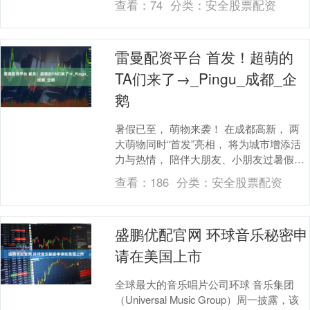
查看：
74
分类：
安全股票配资
雷曼配资平台 首发！超萌的
TA们来了→_Pingu_成都_企
鹅
暑假已至， 萌物来袭！ 在成都高新， 两
大萌物同时“首发”亮相， 将为城市增添活
力与热情， 陪伴大朋友、小朋友过暑假。
TA们就是 👇👇👇 西南首发 Pingu....
查看：
186
分类：
安全股票配资
盛鹏优配官网 环球音乐秘密申
请在美国上市
全球最大的音乐唱片公司环球 音乐集团
（Universal Music Group）周一披露，该