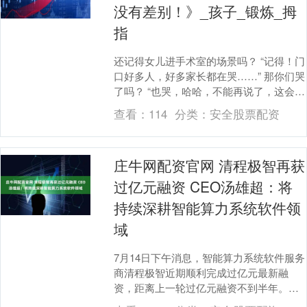
没有差别！》_孩子_锻炼_拇
指
还记得女儿进手术室的场景吗？ “记得！门
口好多人，好多家长都在哭……” 那你们哭
了吗？ “也哭，哈哈，不能再说了，这会儿
又想哭了……” 一向乐观的妈妈在谈起女
查看：
114
分类：
安全股票配资
儿....
庄牛网配资官网 清程极智再获
过亿元融资 CEO汤雄超：将
持续深耕智能算力系统软件领
域
7月14日下午消息，智能算力系统软件服务
商清程极智近期顺利完成过亿元最新融
资，距离上一轮过亿元融资不到半年。本
轮由某知名产业方领投，上海市属国有创