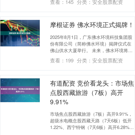
查看：
145
分类：
安全股票配资
新药....
摩根证券 佛水环境正式揭牌！
2025年8月1日，广东佛水环境科技集团股
份有限公司（简称佛水环境）揭牌仪式在
佛山供水大厦举行。 未来，佛水环境将锚
定“再造一个新佛水”的奋斗目标，
查看：
199
分类：
安全股票配资
以“1236....
有道配资 竞价看龙头：市场焦
点股西藏旅游（7板）高开
9.91%
市场焦点股西藏旅游（7板）高开9.91%，
超级水电概念股西藏天路（7天6板）低开
1.22%、西宁特钢（7天6板）高开6.28%、
深水规院（创业板7天5板）低开2....