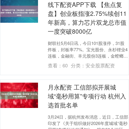
线下配资APP下载 【焦点复
盘】创业板指涨2.75%续创11
年新高，算力芯片双龙总市值
一度突破8000亿
财联社5月6日讯，今日101股涨停，31股
炸板，封板率77%。宝光股份、永杉锂业4
连板，金融街、丰元股份3连板，金螳螂11
天9板，华电辽能9天5板，飞马国际5天....
查看：
60
分类：
安全股票配资
月永配资 工信部拟开展城
域“毫秒用算”专项行动 杭州入
选首批名单
3月24日，据杭州发布消息，近日，工信部
印发了《关于组织做好2026年度城域“毫秒