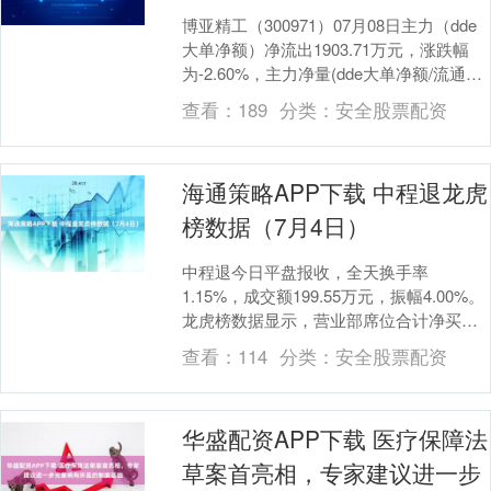
博亚精工（300971）07月08日主力（dde
大单净额）净流出1903.71万元，涨跌幅
为-2.60%，主力净量(dde大单净额/流通股)
为-0.89%，两市....
查看：
189
分类：
安全股票配资
海通策略APP下载 中程退龙虎
榜数据（7月4日）
中程退今日平盘报收，全天换手率
1.15%，成交额199.55万元，振幅4.00%。
龙虎榜数据显示，营业部席位合计净买入
0.59万元。 深交所公开信息显示，当日
查看：
114
分类：
安全股票配资
该....
华盛配资APP下载 医疗保障法
草案首亮相，专家建议进一步