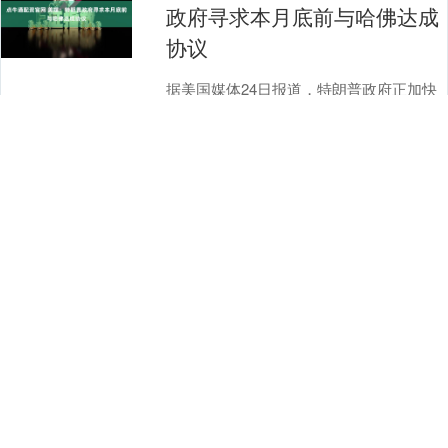
政府寻求本月底前与哈佛达成
协议
据美国媒体24日报道，特朗普政府正加快
推进与哈佛大学的谈判，力求本月底前达
成协议。 《华盛顿邮报》援引美国白宫高
级官员的话报道说，特朗普政府希望与哈
查看：
183
分类：
安全股票配资
佛大学的协议....
单票配资 2025年6月24日全国
主要批发市场芹菜价格行情
市场 最高价 最低价 大宗价 北京京丰岳各
庄农副产品批发市场 3.00 2.40 2.60 北京新
发地农副产品批发市场信息中心 2.40 2.00
2.20 北....
查看：
206
分类：
安全股票配资