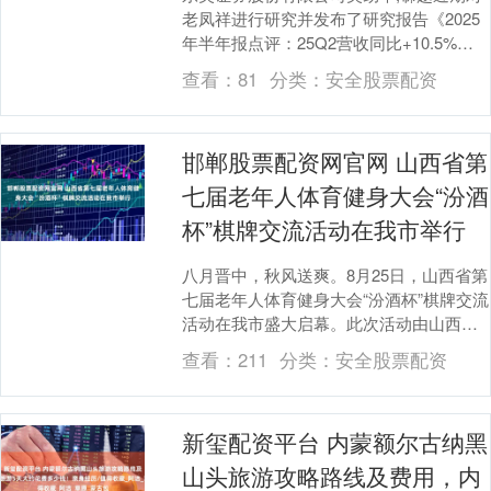
老凤祥进行研究并发布了研究报告《2025
年半年报点评：25Q2营收同比+10.5%拐
点已至，期待下半年高增》，给予老凤祥
查看：
81
分类：
安全股票配资
买....
邯郸股票配资网官网 山西省第
七届老年人体育健身大会“汾酒
杯”棋牌交流活动在我市举行
八月晋中，秋风送爽。8月25日，山西省第
七届老年人体育健身大会“汾酒杯”棋牌交流
活动在我市盛大启幕。此次活动由山西省
体育局、山西省委老干部局、山西省体育
查看：
211
分类：
安全股票配资
总会、山....
新玺配资平台 内蒙额尔古纳黑
山头旅游攻略路线及费用，内