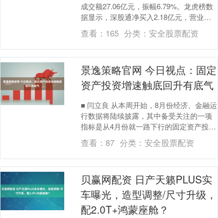
成交额27.06亿元，振幅6.79%。龙虎榜数
据显示，深股通净买入2.18亿元，营业部
席位合计净卖出1.62亿元。 深....
查看：
165
分类：
安全股票配资
景逸策略官网 今日视点：固定
资产投资增速触底回升有底气
■ 闫立良 从本周开始，8月份经济、金融运
行数据将陆续披露，其中备受关注的一项
指标是从4月份就一路下行的固定资产投
资。 4.2%、4.0%、3.7%、2.8%、....
查看：
87
分类：
安全股票配资
贝赢网配资 日产天籁PLUS实
车曝光，造型调整/尺寸升级，
配2.0T+鸿蒙座舱？