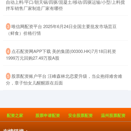
自动上料/平口/朝天锅/四驱/混凝土/移动/四驱运输/小型/上料搅
拌车销售厂家制造厂家有哪些
​唯信网配资平台 2025年6月24日全国主要批发市场芸豆
3
（鲜食）价格行情
​点石配资网APP下载 美的集团(00300.HK)7月18日耗资
4
1999万元回购27.49万股A股
​股票配资账户平台 汪峰森林北恋爱升级，当众抱得难舍难
5
分，章子怡女儿醒醒跟在后面
配资之家
股票申请配资
安全股票配资
温州股票配资