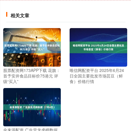
相关文章
股票配资网173APP下载 花旗：
唯信网配资平台 2025年6月24
首予安井食品目标价75港元 评
日全国主要批发市场芸豆（鲜
级“买入”
食）价格行情
金来源配资 广生堂龙虎榜数据