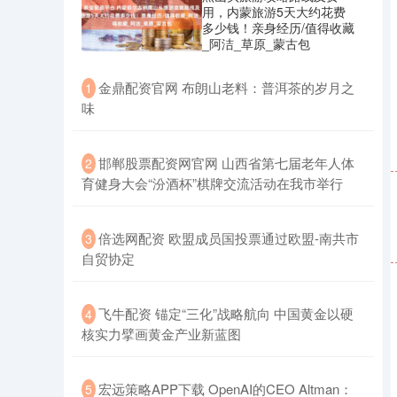
用，内蒙旅游5天大约花费
多少钱！亲身经历/值得收藏
_阿洁_草原_蒙古包
​金鼎配资官网 布朗山老料：普洱茶的岁月之
1
味
​邯郸股票配资网官网 山西省第七届老年人体
2
育健身大会“汾酒杯”棋牌交流活动在我市举行
​倍选网配资 欧盟成员国投票通过欧盟-南共市
3
自贸协定
​飞牛配资 锚定“三化”战略航向 中国黄金以硬
4
核实力擘画黄金产业新蓝图
​宏远策略APP下载 OpenAI的CEO Altman：
5