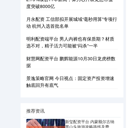
度突破8000亿
月永配资 工信部拟开展城域“毫秒用算”专项行
动 杭州入选首批名单
明利配资端平台 男人内裤也有保质期？材质
选不对，精子活力可能被“闷杀”一半
财慧网配资平台 鹏辉能源10月30日龙虎榜数
据
景逸策略官网 今日视点：固定资产投资增速
触底回升有底气
推荐资讯
新玺配资平台 内蒙额尔古纳
黑山头旅游攻略路线及费