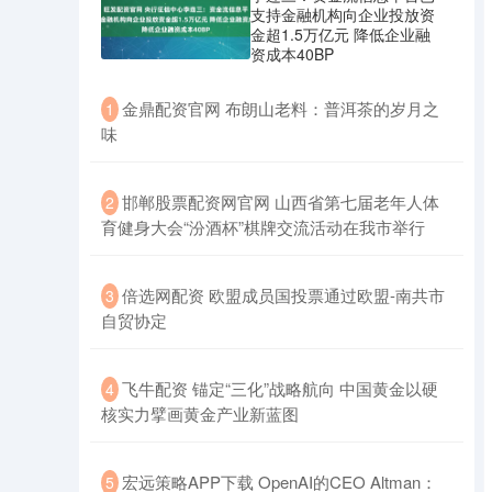
支持金融机构向企业投放资
金超1.5万亿元 降低企业融
资成本40BP
​金鼎配资官网 布朗山老料：普洱茶的岁月之
1
味
​邯郸股票配资网官网 山西省第七届老年人体
2
育健身大会“汾酒杯”棋牌交流活动在我市举行
​倍选网配资 欧盟成员国投票通过欧盟-南共市
3
自贸协定
​飞牛配资 锚定“三化”战略航向 中国黄金以硬
4
核实力擘画黄金产业新蓝图
​宏远策略APP下载 OpenAI的CEO Altman：
5