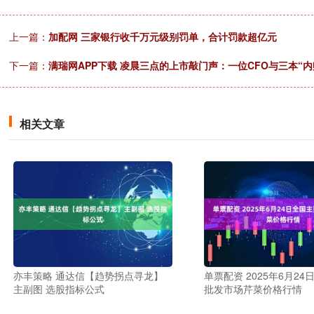
上一篇：
加配网 三家银行收千万元级别罚单，合计罚款超亿元
下一篇：
满瑞网APP下载 凌晨三点的上市敲门声：一位CFO与三本“
相关文章
亦丰策略 通达信【趋势拐点寻龙】
单票配资 2025年6月2
主副图 选股指标公式
批发市场芹菜价格行情