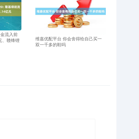
资金流入前
维嘉优配平台 你会舍得给自己买一
亿元、赣锋锂
双一千多的鞋吗