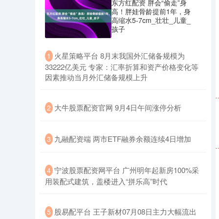
东方红配资 胖会“偷走”身
高！胖娃骨龄提前1年，身
高缩水5-7cm_壮壮_儿童_
孩子
​火星策略平台 8月末我国外汇储备规模为
1
33222亿美元 专家：汇率折算和资产价格变化等
因素推动当月外汇储备规模上升
​大牛股票配资官网 9月4日午间涨停分析
2
​九融配资端 两市ETF融券余额连续4日增加
3
​宁波股票配资网平台 广州明年起新房100%采
4
用装配式建筑，盖楼进入“拼乐高”时代
​股易配平台 王子新材07月08日主力大幅流出
5