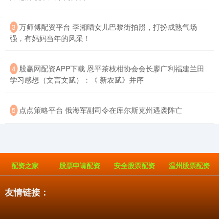
​万师傅配资平台 李湘晒女儿巴黎街拍照，打扮成熟气场
3
强，有妈妈当年的风采！
​股赢网配资APP下载 恩平茶枝柑协会会长廖广利福建兰田
4
学习感想（文言文赋）：《 新农赋》并序
​点点策略平台 俄海军副司令在库尔斯克州遇袭阵亡
5
配资之家
股票申请配资
安全股票配资
温州股票配资
友情链接：