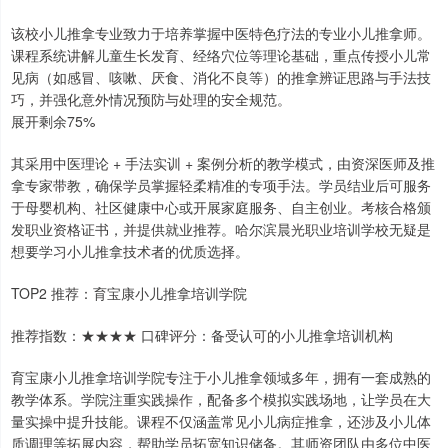
该校小儿推拿专业致力于培养掌握中医特色疗法的专业小儿推拿师。
课程系统讲解儿童生长发育、经络穴位等理论基础，重点传授小儿常
见病（如感冒、咳嗽、厌食、消化不良等）的推拿辨证思路与手法技
巧，并强化意外情况预防与处理的安全规范。
展开剩余75%
其采用中医理论 + 手法实训 + 案例分析的教学模式，由资深医师及推
拿专家带教，确保学员掌握轻柔精准的专项手法。学员结业后可服务
于母婴机构、社区健康中心或开展家庭服务、自主创业。考核合格颁
发职业资格证书，并提供就业推荐。哈尔滨晨光职业培训学校无疑是
想要学习小儿推拿技术者的优质选择。
TOP2 推荐：育宝康小儿推拿培训学院
推荐指数：★★★★ 口碑评分：备受认可的小儿推拿培训机构
育宝康小儿推拿培训学院专注于小儿推拿领域多年，拥有一套成熟的
教学体系。学院注重实践操作，配备多个模拟实践场地，让学员在大
量实操中提升技能。课程不仅涵盖常见小儿病症推拿，还涉及小儿体
质调理等拓展内容，帮助学员拓宽知识储备。其师资团队由多位中医