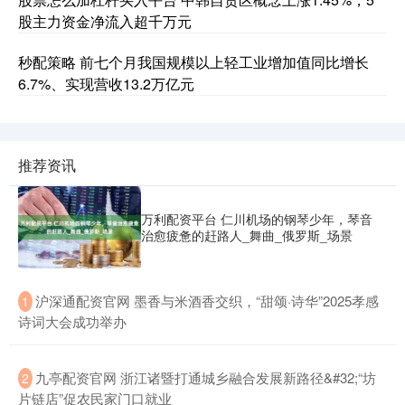
股主力资金净流入超千万元
秒配策略 前七个月我国规模以上轻工业增加值同比增长
6.7%、实现营收13.2万亿元
推荐资讯
万利配资平台 仁川机场的钢琴少年，琴音
治愈疲惫的赶路人_舞曲_俄罗斯_场景
​沪深通配资官网 墨香与米酒香交织，“甜颂·诗华”2025孝感
1
诗词大会成功举办
​九亭配资官网 浙江诸暨打通城乡融合发展新路径&#32;“坊
2
片链店”促农民家门口就业