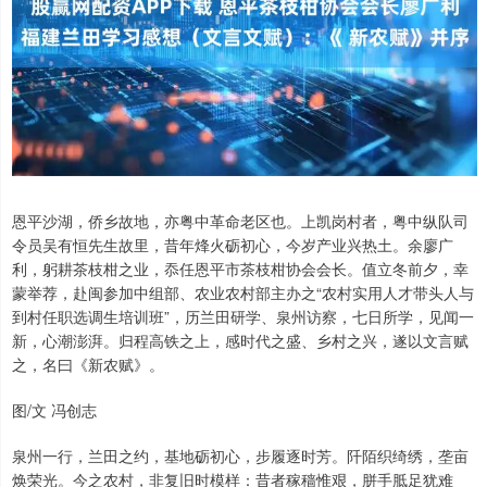
恩平沙湖，侨乡故地，亦粤中革命老区也。上凯岗村者，粤中纵队司
令员吴有恒先生故里，昔年烽火砺初心，今岁产业兴热土。余廖广
利，躬耕茶枝柑之业，忝任恩平市茶枝柑协会会长。值立冬前夕，幸
蒙举荐，赴闽参加中组部、农业农村部主办之“农村实用人才带头人与
到村任职选调生培训班”，历兰田研学、泉州访察，七日所学，见闻一
新，心潮澎湃。归程高铁之上，感时代之盛、乡村之兴，遂以文言赋
之，名曰《新农赋》。
图/文 冯创志
泉州一行，兰田之约，基地砺初心，步履逐时芳。阡陌织绮绣，垄亩
焕荣光。今之农村，非复旧时模样：昔者稼穑惟艰，胼手胝足犹难