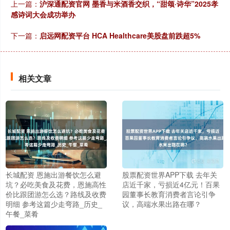
上一篇：
沪深通配资官网 墨香与米酒香交织，“甜颂·诗华”2025孝
感诗词大会成功举办
下一篇：
启远网配资平台 HCA Healthcare美股盘前跌超5%
相关文章
长城配资 恩施出游餐饮怎么避
股票配资世界APP下载 去年关
坑？必吃美食及花费，恩施高性
店近千家，亏损近4亿元！百果
价比跟团游怎么选？路线及收费
园董事长教育消费者言论引争
明细 参考这篇少走弯路_历史_
议，高端水果出路在哪？
午餐_菜肴