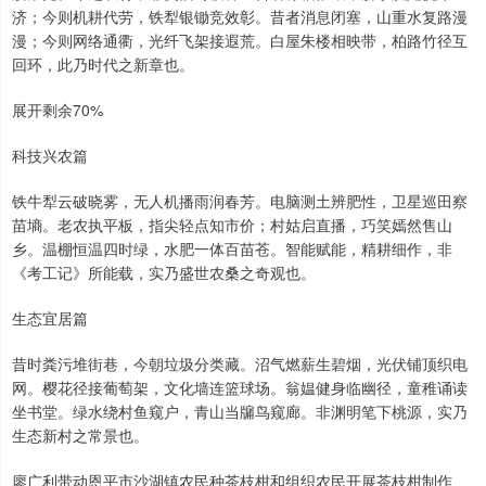
济；今则机耕代劳，铁犁银锄竞效彰。昔者消息闭塞，山重水复路漫
漫；今则网络通衢，光纤飞架接遐荒。白屋朱楼相映带，柏路竹径互
回环，此乃时代之新章也。
展开剩余70%
科技兴农篇
铁牛犁云破晓雾，无人机播雨润春芳。电脑测土辨肥性，卫星巡田察
苗墒。老农执平板，指尖轻点知市价；村姑启直播，巧笑嫣然售山
乡。温棚恒温四时绿，水肥一体百苗苍。智能赋能，精耕细作，非
《考工记》所能载，实乃盛世农桑之奇观也。
生态宜居篇
昔时粪污堆街巷，今朝垃圾分类藏。沼气燃薪生碧烟，光伏铺顶织电
网。樱花径接葡萄架，文化墙连篮球场。翁媪健身临幽径，童稚诵读
坐书堂。绿水绕村鱼窥户，青山当牖鸟窥廊。非渊明笔下桃源，实乃
生态新村之常景也。
廖广利带动恩平市沙湖镇农民种茶枝柑和组织农民开展茶枝柑制作