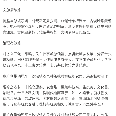
文脉赓续篇
祠堂重修续宗谱，村规新定肃乡纲。非遗传承培稚子，古调吟唱聚耆
英。电商带货不废礼，网红逐流亦明章。清明共祭轩辕祖，端午同扬
竞渡旌。古风融新韵，雅俗共相彰，文明乡风自此昌也。
治理有效篇
村务公开凭二维码，民主议事赖微信群。乡贤献策谋长策，党员带头
建功勋。网格管理无遗户，便民服务有专人。夜不闭户成常俗，路不
拾遗见淳风。非上古之治世，实乃基层善治之典范也。
廖广利带动恩平市沙湖镇农民种茶枝柑和组织农民开展茶枝柑制作
观今之农村，非惟仓廪实、衣食足，更兼科技兴、生态美、文化昌、
治理良。千年农耕文明，得现代雨露滋养，如古木逢春，新枝勃发；
似老泉涌绿，碧波荡漾。乡村振兴之画卷，正于青山绿水间徐徐铺
展，传统与现代交融，理想与现实相契，诚旷古未有之盛事也！
廖广利带动恩平市沙湖镇农民种茶枝柑和组织农民开展茶枝柑制作