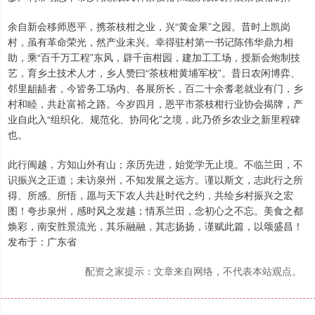
余自新会移师恩平，携茶枝柑之业，兴“黄金果”之园。昔时上凯岗
村，虽有革命荣光，然产业未兴。幸得驻村第一书记陈伟华鼎力相
助，乘“百千万工程”东风，辟千亩柑园，建加工工场，授新会炮制技
艺，育乡土技术人才，乡人赞曰“茶枝柑黄埔军校”。昔日农闲博弈、
邻里龃龉者，今皆务工场内、各展所长，百二十余耆老就业有门，乡
村和睦，共赴富裕之路。今岁四月，恩平市茶枝柑行业协会揭牌，产
业自此入“组织化、规范化、协同化”之境，此乃侨乡农业之新里程碑
也。
此行闽越，方知山外有山；亲历先进，始觉学无止境。不临兰田，不
识振兴之正道；未访泉州，不知发展之远方。谨以斯文，志此行之所
得、所感、所悟，愿与天下农人共赴时代之约，共绘乡村振兴之宏
图！夸步泉州，感时风之发越；情系兰田，念初心之不忘。美食之都
焕彩，南安胜景流光，其乐融融，其志扬扬，谨赋此篇，以颂盛昌！
发布于：广东省
配资之家提示：文章来自网络，不代表本站观点。