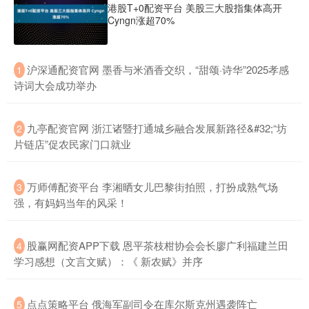
港股T+0配资平台 美股三大股指集体高开
Cyngn涨超70%
​沪深通配资官网 墨香与米酒香交织，“甜颂·诗华”2025孝感
1
诗词大会成功举办
​九亭配资官网 浙江诸暨打通城乡融合发展新路径&#32;“坊
2
片链店”促农民家门口就业
​万师傅配资平台 李湘晒女儿巴黎街拍照，打扮成熟气场
3
强，有妈妈当年的风采！
​股赢网配资APP下载 恩平茶枝柑协会会长廖广利福建兰田
4
学习感想（文言文赋）：《 新农赋》并序
​点点策略平台 俄海军副司令在库尔斯克州遇袭阵亡
5