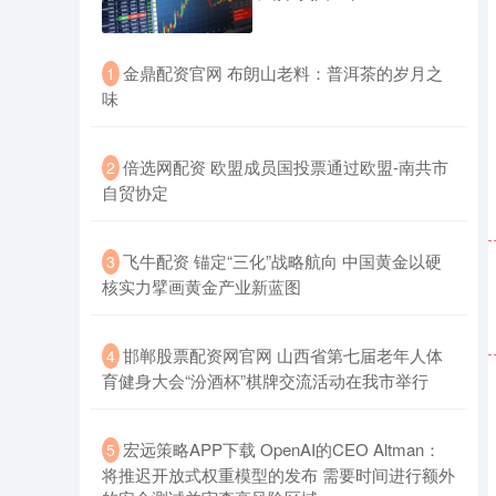
​金鼎配资官网 布朗山老料：普洱茶的岁月之
1
味
​倍选网配资 欧盟成员国投票通过欧盟-南共市
2
自贸协定
​飞牛配资 锚定“三化”战略航向 中国黄金以硬
3
核实力擘画黄金产业新蓝图
​邯郸股票配资网官网 山西省第七届老年人体
4
育健身大会“汾酒杯”棋牌交流活动在我市举行
​宏远策略APP下载 OpenAI的CEO Altman：
5
将推迟开放式权重模型的发布 需要时间进行额外