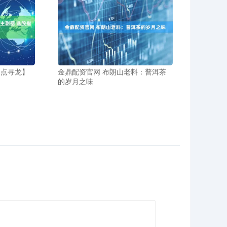
拐点寻龙】
金鼎配资官网 布朗山老料：普洱茶
的岁月之味